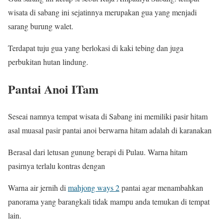
wisata di sabang ini sejatinnya merupakan gua yang menjadi
sarang burung walet.
Terdapat tuju gua yang berlokasi di kaki tebing dan juga
perbukitan hutan lindung.
Pantai Anoi ITam
Seseai namnya tempat wisata di Sabang ini memiliki pasir hitam
asal muasal pasir pantai anoi berwarna hitam adalah di karanakan
Berasal dari letusan gunung berapi di Pulau. Warna hitam
pasirnya terlalu kontras dengan
Warna air jernih di
mahjong ways 2
pantai agar menambahkan
panorama yang barangkali tidak mampu anda temukan di tempat
lain.