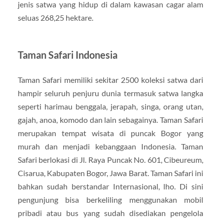
jenis satwa yang hidup di dalam kawasan cagar alam
seluas 268,25 hektare.
Taman Safari Indonesia
Taman Safari memiliki sekitar 2500 koleksi satwa dari
hampir seluruh penjuru dunia termasuk satwa langka
seperti harimau benggala, jerapah, singa, orang utan,
gajah, anoa, komodo dan lain sebagainya. Taman Safari
merupakan tempat wisata di puncak Bogor yang
murah dan menjadi kebanggaan Indonesia. Taman
Safari berlokasi di Jl. Raya Puncak No. 601, Cibeureum,
Cisarua, Kabupaten Bogor, Jawa Barat. Taman Safari ini
bahkan sudah berstandar Internasional, lho. Di sini
pengunjung bisa berkeliling menggunakan mobil
pribadi atau bus yang sudah disediakan pengelola