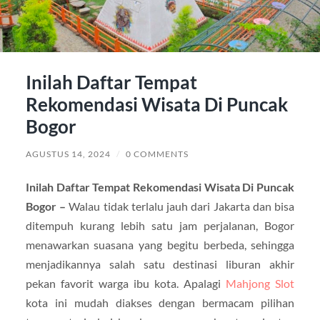
Inilah Daftar Tempat
Rekomendasi Wisata Di Puncak
Bogor
AGUSTUS 14, 2024
/
0 COMMENTS
Inilah Daftar Tempat Rekomendasi Wisata Di Puncak
Bogor –
Walau tidak terlalu jauh dari Jakarta dan bisa
ditempuh kurang lebih satu jam perjalanan, Bogor
menawarkan suasana yang begitu berbeda, sehingga
menjadikannya salah satu destinasi liburan akhir
pekan favorit warga ibu kota. Apalagi
Mahjong Slot
kota ini mudah diakses dengan bermacam pilihan