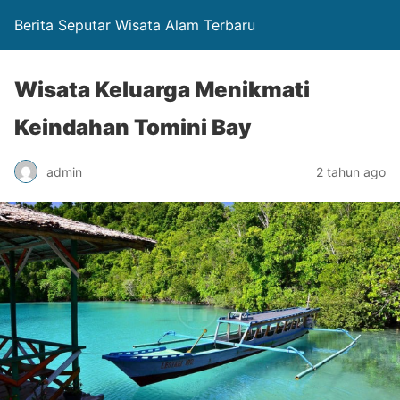
Berita Seputar Wisata Alam Terbaru
Wisata Keluarga Menikmati
Keindahan Tomini Bay
admin
2 tahun ago