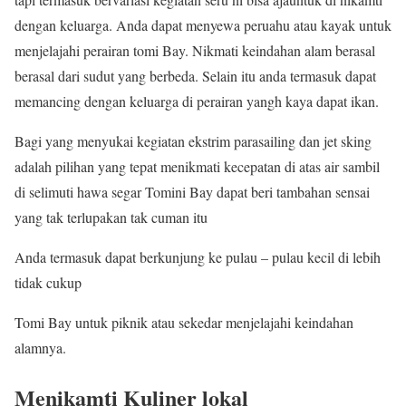
dengan keluarga. Anda dapat menyewa peruahu atau kayak untuk
menjelajahi perairan tomi Bay. Nikmati keindahan alam berasal
berasal dari sudut yang berbeda. Selain itu anda termasuk dapat
memancing dengan keluarga di perairan yangh kaya dapat ikan.
Bagi yang menyukai kegiatan ekstrim parasailing dan jet sking
adalah pilihan yang tepat menikmati kecepatan di atas air sambil
di selimuti hawa segar Tomini Bay dapat beri tambahan sensai
yang tak terlupakan tak cuman itu
Anda termasuk dapat berkunjung ke pulau – pulau kecil di lebih
tidak cukup
Tomi Bay untuk piknik atau sekedar menjelajahi keindahan
alamnya.
Menikamti Kuliner lokal