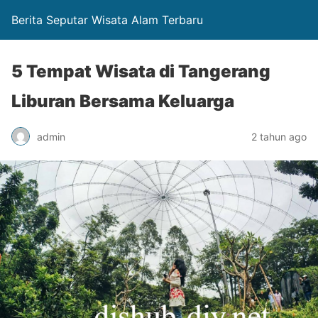
Berita Seputar Wisata Alam Terbaru
5 Tempat Wisata di Tangerang
Liburan Bersama Keluarga
admin
2 tahun ago