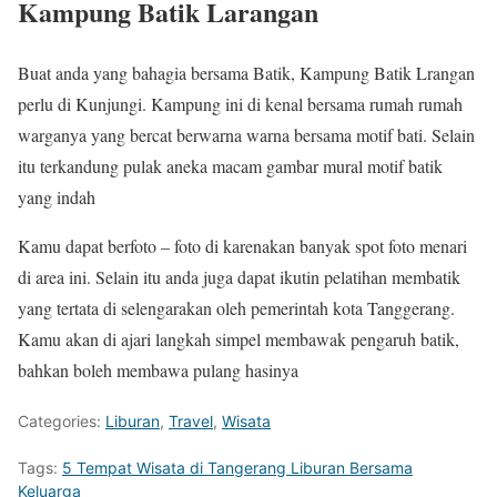
Kampung Batik Larangan
Buat anda yang bahagia bersama Batik, Kampung Batik Lrangan
perlu di Kunjungi. Kampung ini di kenal bersama rumah rumah
warganya yang bercat berwarna warna bersama motif bati. Selain
itu terkandung pulak aneka macam gambar mural motif batik
yang indah
Kamu dapat berfoto – foto di karenakan banyak spot foto menari
di area ini. Selain itu anda juga dapat ikutin pelatihan membatik
yang tertata di selengarakan oleh pemerintah kota Tanggerang.
Kamu akan di ajari langkah simpel membawak pengaruh batik,
bahkan boleh membawa pulang hasinya
Categories:
Liburan
,
Travel
,
Wisata
Tags:
5 Tempat Wisata di Tangerang Liburan Bersama
Keluarga