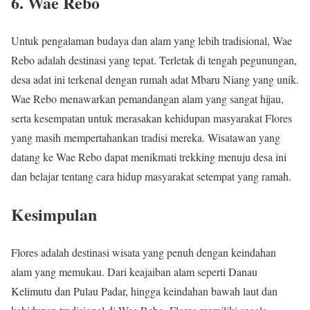
6. Wae Rebo
Untuk pengalaman budaya dan alam yang lebih tradisional, Wae
Rebo adalah destinasi yang tepat. Terletak di tengah pegunungan,
desa adat ini terkenal dengan rumah adat Mbaru Niang yang unik.
Wae Rebo menawarkan pemandangan alam yang sangat hijau,
serta kesempatan untuk merasakan kehidupan masyarakat Flores
yang masih mempertahankan tradisi mereka. Wisatawan yang
datang ke Wae Rebo dapat menikmati trekking menuju desa ini
dan belajar tentang cara hidup masyarakat setempat yang ramah.
Kesimpulan
Flores adalah destinasi wisata yang penuh dengan keindahan
alam yang memukau. Dari keajaiban alam seperti Danau
Kelimutu dan Pulau Padar, hingga keindahan bawah laut dan