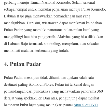
gerbang menuju Taman Nasional Komodo. Selain terkenal
sebagai tempat untuk memulai perjalanan menuju Pulau Komodo,
Labuan Bajo juga menawarkan pemandangan laut yang
menakjubkan. Dari sini, wisatawan dapat menikmati keindahan
Pulau Padar, yang memiliki panorama pulau-pulau kecil yang
mengelilingi laut biru yang jernih. Aktivitas yang bisa dilakukan
di Labuan Bajo termasuk snorkeling, menyelam, atau sekadar
menikmati matahari terbenam yang indah.
4. Pulau Padar
Pulau Padar, meskipun tidak dihuni, merupakan salah satu
destinasi paling ikonik di Flores. Pulau ini terkenal dengan
pemandangan dari puncaknya yang menawarkan panorama 360
derajat yang spektakuler. Dari atas, pengunjung dapat melihat
hamparan bukit hijau yang melingkari pantai
Situs Slot OVO