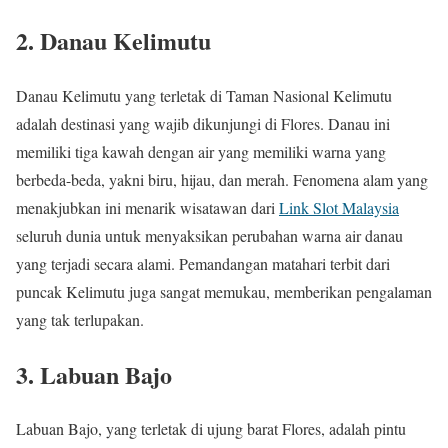
2. Danau Kelimutu
Danau Kelimutu yang terletak di Taman Nasional Kelimutu
adalah destinasi yang wajib dikunjungi di Flores. Danau ini
memiliki tiga kawah dengan air yang memiliki warna yang
berbeda-beda, yakni biru, hijau, dan merah. Fenomena alam yang
menakjubkan ini menarik wisatawan dari
Link Slot Malaysia
seluruh dunia untuk menyaksikan perubahan warna air danau
yang terjadi secara alami. Pemandangan matahari terbit dari
puncak Kelimutu juga sangat memukau, memberikan pengalaman
yang tak terlupakan.
3. Labuan Bajo
Labuan Bajo, yang terletak di ujung barat Flores, adalah pintu