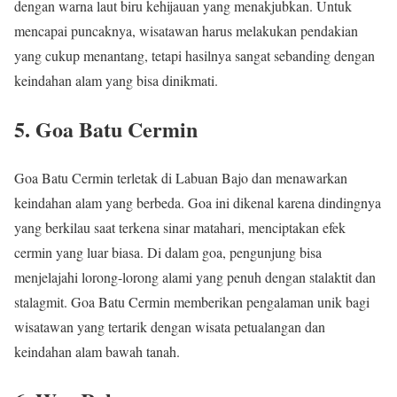
dengan warna laut biru kehijauan yang menakjubkan. Untuk
mencapai puncaknya, wisatawan harus melakukan pendakian
yang cukup menantang, tetapi hasilnya sangat sebanding dengan
keindahan alam yang bisa dinikmati.
5. Goa Batu Cermin
Goa Batu Cermin terletak di Labuan Bajo dan menawarkan
keindahan alam yang berbeda. Goa ini dikenal karena dindingnya
yang berkilau saat terkena sinar matahari, menciptakan efek
cermin yang luar biasa. Di dalam goa, pengunjung bisa
menjelajahi lorong-lorong alami yang penuh dengan stalaktit dan
stalagmit. Goa Batu Cermin memberikan pengalaman unik bagi
wisatawan yang tertarik dengan wisata petualangan dan
keindahan alam bawah tanah.