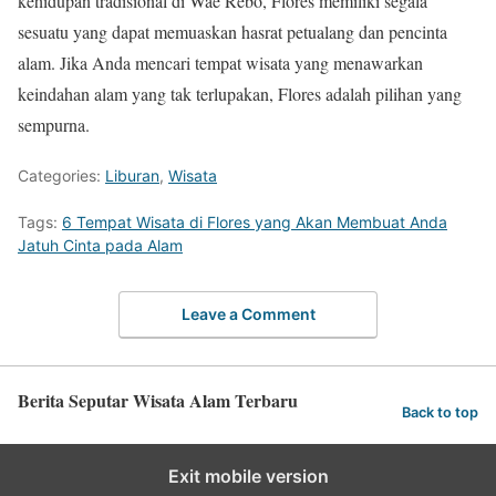
kehidupan tradisional di Wae Rebo, Flores memiliki segala
sesuatu yang dapat memuaskan hasrat petualang dan pencinta
alam. Jika Anda mencari tempat wisata yang menawarkan
keindahan alam yang tak terlupakan, Flores adalah pilihan yang
sempurna.
Categories:
Liburan
,
Wisata
Tags:
6 Tempat Wisata di Flores yang Akan Membuat Anda
Jatuh Cinta pada Alam
Leave a Comment
Berita Seputar Wisata Alam Terbaru
Back to top
Exit mobile version