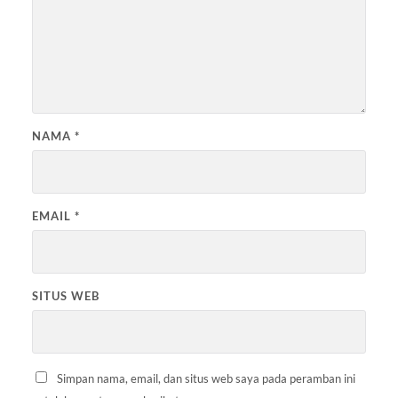
NAMA
*
EMAIL
*
SITUS WEB
Simpan nama, email, dan situs web saya pada peramban ini