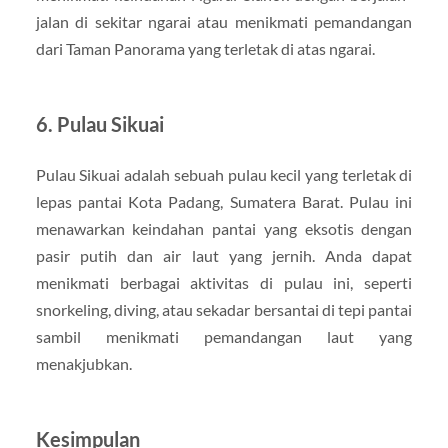
jalan di sekitar ngarai atau menikmati pemandangan
dari Taman Panorama yang terletak di atas ngarai.
6. Pulau Sikuai
Pulau Sikuai adalah sebuah pulau kecil yang terletak di
lepas pantai Kota Padang, Sumatera Barat. Pulau ini
menawarkan keindahan pantai yang eksotis dengan
pasir putih dan air laut yang jernih. Anda dapat
menikmati berbagai aktivitas di pulau ini, seperti
snorkeling, diving, atau sekadar bersantai di tepi pantai
sambil menikmati pemandangan laut yang
menakjubkan.
Kesimpulan