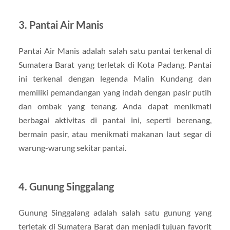
3. Pantai Air Manis
Pantai Air Manis adalah salah satu pantai terkenal di
Sumatera Barat yang terletak di Kota Padang. Pantai
ini terkenal dengan legenda Malin Kundang dan
memiliki pemandangan yang indah dengan pasir putih
dan ombak yang tenang. Anda dapat menikmati
berbagai aktivitas di pantai ini, seperti berenang,
bermain pasir, atau menikmati makanan laut segar di
warung-warung sekitar pantai.
4. Gunung Singgalang
Gunung Singgalang adalah salah satu gunung yang
terletak di Sumatera Barat dan menjadi tujuan favorit