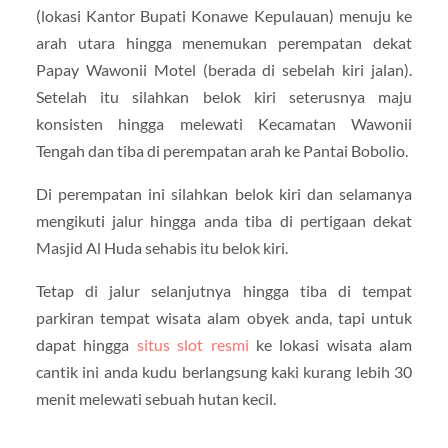
(lokasi Kantor Bupati Konawe Kepulauan) menuju ke
arah utara hingga menemukan perempatan dekat
Papay Wawonii Motel (berada di sebelah kiri jalan).
Setelah itu silahkan belok kiri seterusnya maju
konsisten hingga melewati Kecamatan Wawonii
Tengah dan tiba di perempatan arah ke Pantai Bobolio.
Di perempatan ini silahkan belok kiri dan selamanya
mengikuti jalur hingga anda tiba di pertigaan dekat
Masjid Al Huda sehabis itu belok kiri.
Tetap di jalur selanjutnya hingga tiba di tempat
parkiran tempat wisata alam obyek anda, tapi untuk
dapat hingga
situs slot resmi
ke lokasi wisata alam
cantik ini anda kudu berlangsung kaki kurang lebih 30
menit melewati sebuah hutan kecil.