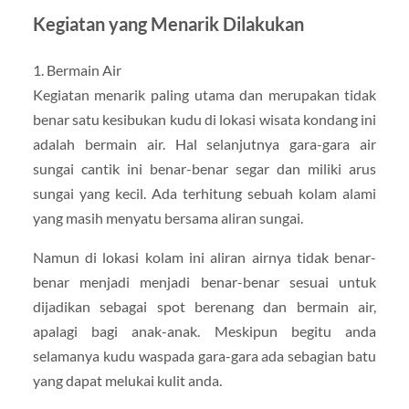
Kegiatan yang Menarik Dilakukan
1. Bermain Air
Kegiatan menarik paling utama dan merupakan tidak
benar satu kesibukan kudu di lokasi wisata kondang ini
adalah bermain air. Hal selanjutnya gara-gara air
sungai cantik ini benar-benar segar dan miliki arus
sungai yang kecil. Ada terhitung sebuah kolam alami
yang masih menyatu bersama aliran sungai.
Namun di lokasi kolam ini aliran airnya tidak benar-
benar menjadi menjadi benar-benar sesuai untuk
dijadikan sebagai spot berenang dan bermain air,
apalagi bagi anak-anak. Meskipun begitu anda
selamanya kudu waspada gara-gara ada sebagian batu
yang dapat melukai kulit anda.