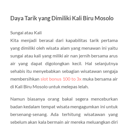
Daya Tarik yang Dimiliki Kali Biru Mosolo
Sungai atau Kali
Kita menjadi berasal dari kapabilitas tarik pertama
yang dimiliki oleh wisata alam yang menawan ini yaitu
sungai atau kali yang miliki air nan jernih bersama arus
air yang dapat digolongkan kecil. Hal selanjutnya
sehabis itu menyebabkan sebagian wisatawan sengaja
membersihkan
slot bonus 100 to 3x
muka bersama air
di Kali Biru Mosolo untuk melepas lelah.
Namun biasanya orang bakal segera menceburkan
badan kedalam tempat wisata mengagumkan ini untuk
bersenang-senang. Ada terhitung wisatawan yang
sebelum akan kala bermain air mereka meluangkan diri