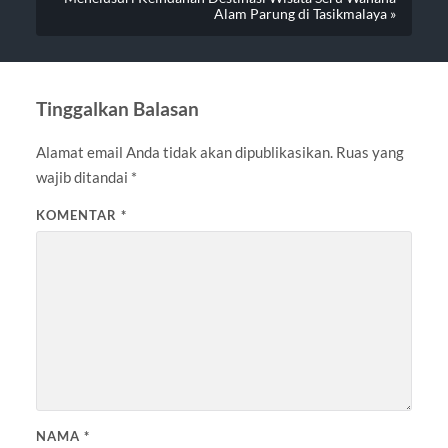
Alam Parung di Tasikmalaya »
Tinggalkan Balasan
Alamat email Anda tidak akan dipublikasikan.
Ruas yang
wajib ditandai
*
KOMENTAR
*
NAMA
*