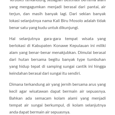
yang mengagumkan menjadi berasal dari pantai, air
terjun, dan masih banyak lagi. Dari sekian banyak
lokasi selanjutnya nama Kali Biru Mosolo adalah tidak
benar satu yang kudu untuk dikunjungi.
Hal selanjutnya gara-gara tempat wisata yang
berlokasi di Kabupaten Konawe Kepulauan ini miliki
alam yang benar-benar menakjubkan. Dimulai berasal
dari hutan bersama begitu banyak type tumbuhan
yang hidup tepat di samping sungai cantik ini hingga
keindahan berasal dari sungai itu sendiri.
Dimana terkandung air yang jernih bersama arus yang
kecil agar wisatawan dapat bermain air sepuasnya.
Bahkan ada semacam kolam alami yang menjadi
tempat air sungai berkumpul, di kolam selanjutnya
anda dapat bermain air sepuasnya.