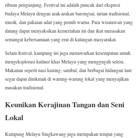
ribuan pengunjung. Festival ini adalah puncak dari ekspresi
budaya Melayu dengan arak-arakan barongsai, tarian tradisional,
musik, dan pakaian adat yang penuh warna. Para wisatawan yang
datang dapat menyaksikan kemeriahan ini dan ikut merasakan
semangat kebersamaan yang erat di kalangan masyarakat.
Selain festival, kampung ini juga menawarkan kesempatan untuk
mengeksplorasi kuliner khas Melayu yang menggugah selera.
Makanan seperti nasi kuning, sambal, dan berbagai hidangan laut
segar dapat dinikmati di warung-warung lokal yang menyajikan
masakan tradisional.
Keunikan Kerajinan Tangan dan Seni
Lokal
Kampung Melayu Singkawang juga merupakan tempat yang