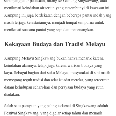
sepanjang jalur pedesaan, hiking ke Gunung Singkawang, atau
menikmati keindahan air terjun yang tersembunyi di kawasan ini.
Kampung ini juga berdekatan dengan beberapa pantai indah yang
masih terjaga kelestariannya, menjadi tempat sempurna untuk
menikmati suasana pantai yang sepi dan menenangkan.
Kekayaan Budaya dan Tradisi Melayu
Kampung Melayu Singkawang bukan hanya menarik karena
keindahan alamnya, tetapi juga karena warisan budaya yang
kaya. Sebagai bagian dari suku Melayu, masyarakat di sini masih
memegang teguh tradisi dan adat istiadat mereka, yang tercermin
dalam kehidupan sehari-hari dan perayaan budaya yang rutin
diadakan.
Salah satu perayaan yang paling terkenal di Singkawang adalah
Festival Singkawang, yang digelar setiap tahun dan menarik