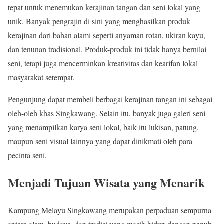
tepat untuk menemukan kerajinan tangan dan seni lokal yang
unik. Banyak pengrajin di sini yang menghasilkan produk
kerajinan dari bahan alami seperti anyaman rotan, ukiran kayu,
dan tenunan tradisional. Produk-produk ini tidak hanya bernilai
seni, tetapi juga mencerminkan kreativitas dan kearifan lokal
masyarakat setempat.
Pengunjung dapat membeli berbagai kerajinan tangan ini sebagai
oleh-oleh khas Singkawang. Selain itu, banyak juga galeri seni
yang menampilkan karya seni lokal, baik itu lukisan, patung,
maupun seni visual lainnya yang dapat dinikmati oleh para
pecinta seni.
Menjadi Tujuan Wisata yang Menarik
Kampung Melayu Singkawang merupakan perpaduan sempurna