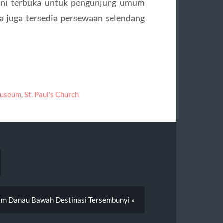
d ini terbuka untuk pengunjung umum
a juga tersedia persewaan selendang
Museum
,
St. Paul's Church
am Danau Bawah Destinasi Tersembunyi »