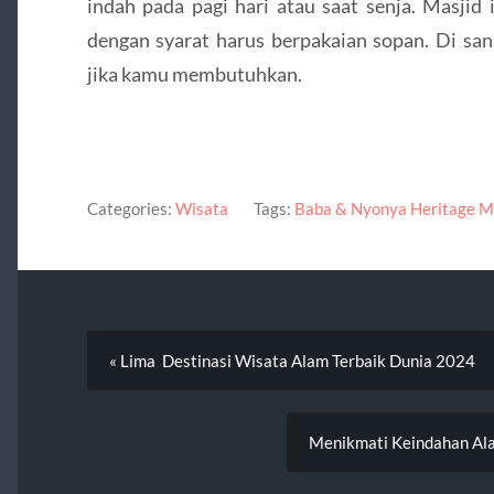
indah pada pagi hari atau saat senja. Masji
dengan syarat harus berpakaian sopan. Di san
jika kamu membutuhkan.
Categories:
Wisata
Tags:
Baba & Nyonya Heritage 
« Lima Destinasi Wisata Alam Terbaik Dunia 2024
Menikmati Keindahan Al