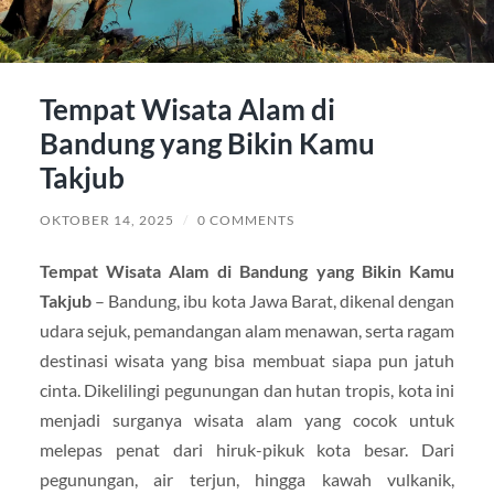
Tempat Wisata Alam di
Bandung yang Bikin Kamu
Takjub
OKTOBER 14, 2025
/
0 COMMENTS
Tempat Wisata Alam di Bandung yang Bikin Kamu
Takjub
– Bandung, ibu kota Jawa Barat, dikenal dengan
udara sejuk, pemandangan alam menawan, serta ragam
destinasi wisata yang bisa membuat siapa pun jatuh
cinta. Dikelilingi pegunungan dan hutan tropis, kota ini
menjadi surganya wisata alam yang cocok untuk
melepas penat dari hiruk-pikuk kota besar. Dari
pegunungan, air terjun, hingga kawah vulkanik,