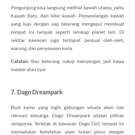
Pengunjung bisa langsung melihat kawah utama, yaitu
Kawah Ratu, dari bibir kawah. Pemandangan kawah
yang luas dengan uap belerang mengepul membuat
tempat ini tampak seperti lanskap planet lain. Di
sekitar kawasan juga terdapat penjual oleh-oleh,
warung, dan penyewaan kuda.
Catatan:
Bau belerang cukup menyengat, jadi bawa
masker atau syal.
7. Dago Dreampark
Buat kamu yang ingin gabungan wisata alam dan
rekreasi keluarga, Dago Dreampark adalah pilihan
sempurna. Terletak di kawasan Dago Giri, tempat ini
memadukan keindahan alam hutan pinus dengan