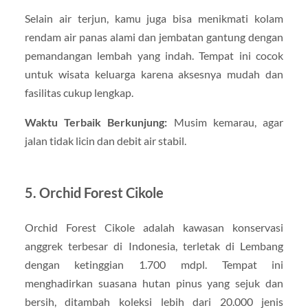
Selain air terjun, kamu juga bisa menikmati kolam
rendam air panas alami dan jembatan gantung dengan
pemandangan lembah yang indah. Tempat ini cocok
untuk wisata keluarga karena aksesnya mudah dan
fasilitas cukup lengkap.
Waktu Terbaik Berkunjung:
Musim kemarau, agar
jalan tidak licin dan debit air stabil.
5. Orchid Forest Cikole
Orchid Forest Cikole adalah kawasan konservasi
anggrek terbesar di Indonesia, terletak di Lembang
dengan ketinggian 1.700 mdpl. Tempat ini
menghadirkan suasana hutan pinus yang sejuk dan
bersih, ditambah koleksi lebih dari 20.000 jenis