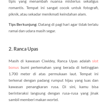
tipis yang menambah nuansa misterius sekaligus
romantis. Tempat ini sangat cocok untuk fotografi,
piknik, atau sekadar menikmati keindahan alam.
Tips Berkunjung:
Datang di pagi hari agar tidak terlalu
ramai dan udara masih segar.
2. Ranca Upas
Masih di kawasan Ciwidey, Ranca Upas adalah
slot
bonus
bumi perkemahan yang berada di ketinggian
1.700 meter di atas permukaan laut. Tempat ini
terkenal dengan padang rumput hijau yang luas dan
kawasan penangkaran rusa. Di sini, kamu bisa
berinteraksi langsung dengan rusa-rusa yang jinak
sambil memberi makan wortel.