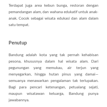
Terdapat juga area kebun bunga, restoran dengan
pemandangan alam, dan wahana edukatif untuk anak-
anak. Cocok sebagai wisata edukasi dan alam dalam
satu tempat.
Penutup
Bandung adalah kota yang tak pernah kehabisan
pesona, khususnya dalam hal wisata alam. Dari
pegunungan yang memukau, air terjun yang
menyegarkan, hingga hutan pinus yang damai—
semuanya menawarkan pengalaman tak terlupakan.
Bagi para pencari ketenangan, petualang sejati,
maupun wisatawan keluarga, Bandung punya
jawabannya.