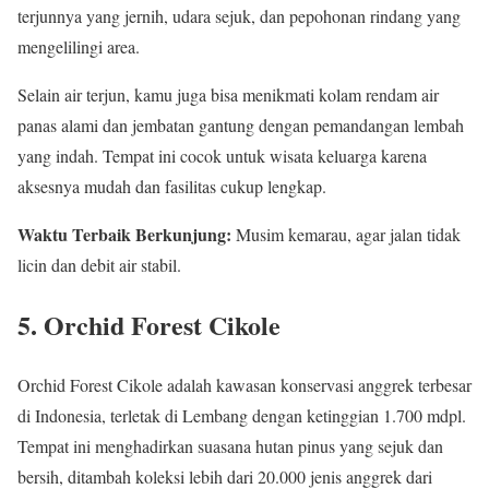
terjunnya yang jernih, udara sejuk, dan pepohonan rindang yang
mengelilingi area.
Selain air terjun, kamu juga bisa menikmati kolam rendam air
panas alami dan jembatan gantung dengan pemandangan lembah
yang indah. Tempat ini cocok untuk wisata keluarga karena
aksesnya mudah dan fasilitas cukup lengkap.
Waktu Terbaik Berkunjung:
Musim kemarau, agar jalan tidak
licin dan debit air stabil.
5. Orchid Forest Cikole
Orchid Forest Cikole adalah kawasan konservasi anggrek terbesar
di Indonesia, terletak di Lembang dengan ketinggian 1.700 mdpl.
Tempat ini menghadirkan suasana hutan pinus yang sejuk dan
bersih, ditambah koleksi lebih dari 20.000 jenis anggrek dari