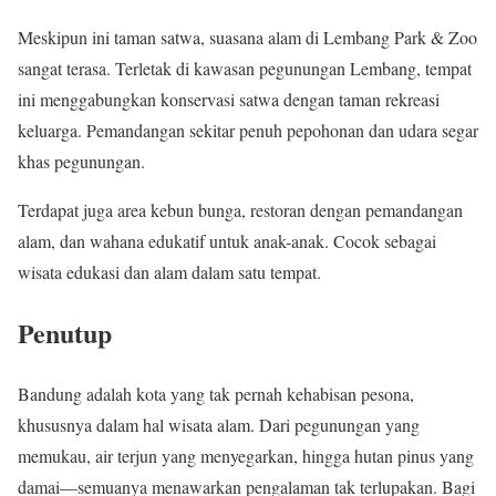
Meskipun ini taman satwa, suasana alam di Lembang Park & Zoo
sangat terasa. Terletak di kawasan pegunungan Lembang, tempat
ini menggabungkan konservasi satwa dengan taman rekreasi
keluarga. Pemandangan sekitar penuh pepohonan dan udara segar
khas pegunungan.
Terdapat juga area kebun bunga, restoran dengan pemandangan
alam, dan wahana edukatif untuk anak-anak. Cocok sebagai
wisata edukasi dan alam dalam satu tempat.
Penutup
Bandung adalah kota yang tak pernah kehabisan pesona,
khususnya dalam hal wisata alam. Dari pegunungan yang
memukau, air terjun yang menyegarkan, hingga hutan pinus yang
damai—semuanya menawarkan pengalaman tak terlupakan. Bagi