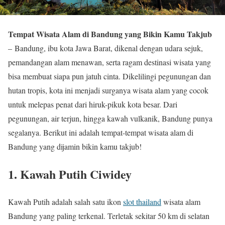
Tempat Wisata Alam di Bandung yang Bikin Kamu Takjub
– Bandung, ibu kota Jawa Barat, dikenal dengan udara sejuk,
pemandangan alam menawan, serta ragam destinasi wisata yang
bisa membuat siapa pun jatuh cinta. Dikelilingi pegunungan dan
hutan tropis, kota ini menjadi surganya wisata alam yang cocok
untuk melepas penat dari hiruk-pikuk kota besar. Dari
pegunungan, air terjun, hingga kawah vulkanik, Bandung punya
segalanya. Berikut ini adalah tempat-tempat wisata alam di
Bandung yang dijamin bikin kamu takjub!
1. Kawah Putih Ciwidey
Kawah Putih adalah salah satu ikon
slot thailand
wisata alam
Bandung yang paling terkenal. Terletak sekitar 50 km di selatan