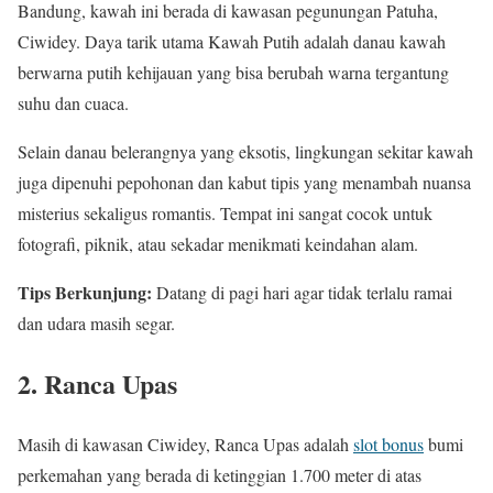
Bandung, kawah ini berada di kawasan pegunungan Patuha,
Ciwidey. Daya tarik utama Kawah Putih adalah danau kawah
berwarna putih kehijauan yang bisa berubah warna tergantung
suhu dan cuaca.
Selain danau belerangnya yang eksotis, lingkungan sekitar kawah
juga dipenuhi pepohonan dan kabut tipis yang menambah nuansa
misterius sekaligus romantis. Tempat ini sangat cocok untuk
fotografi, piknik, atau sekadar menikmati keindahan alam.
Tips Berkunjung:
Datang di pagi hari agar tidak terlalu ramai
dan udara masih segar.
2. Ranca Upas
Masih di kawasan Ciwidey, Ranca Upas adalah
slot bonus
bumi
perkemahan yang berada di ketinggian 1.700 meter di atas