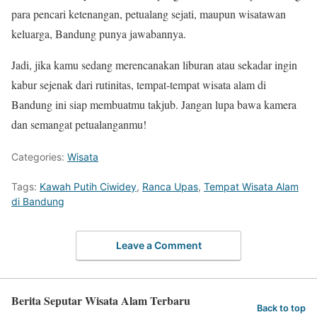
para pencari ketenangan, petualang sejati, maupun wisatawan
keluarga, Bandung punya jawabannya.
Jadi, jika kamu sedang merencanakan liburan atau sekadar ingin
kabur sejenak dari rutinitas, tempat-tempat wisata alam di
Bandung ini siap membuatmu takjub. Jangan lupa bawa kamera
dan semangat petualanganmu!
Categories:
Wisata
Tags:
Kawah Putih Ciwidey
,
Ranca Upas
,
Tempat Wisata Alam
di Bandung
Leave a Comment
Berita Seputar Wisata Alam Terbaru
Back to top