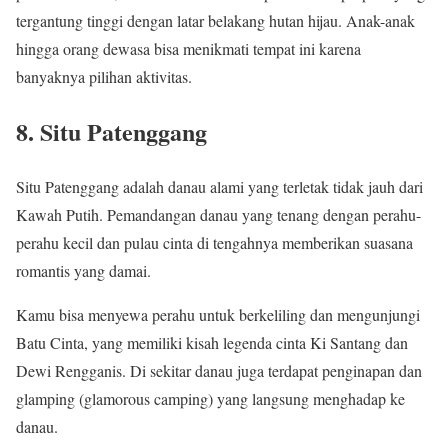
tergantung tinggi dengan latar belakang hutan hijau. Anak-anak
hingga orang dewasa bisa menikmati tempat ini karena
banyaknya pilihan aktivitas.
8. Situ Patenggang
Situ Patenggang adalah danau alami yang terletak tidak jauh dari
Kawah Putih. Pemandangan danau yang tenang dengan perahu-
perahu kecil dan pulau cinta di tengahnya memberikan suasana
romantis yang damai.
Kamu bisa menyewa perahu untuk berkeliling dan mengunjungi
Batu Cinta, yang memiliki kisah legenda cinta Ki Santang dan
Dewi Rengganis. Di sekitar danau juga terdapat penginapan dan
glamping (glamorous camping) yang langsung menghadap ke
danau.