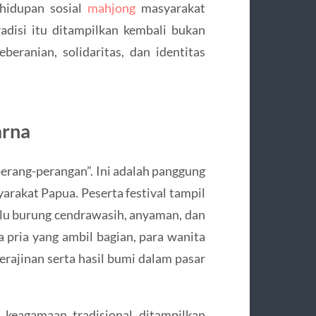
ehidupan sosial
mahjong
masyarakat
tradisi itu ditampilkan kembali bukan
beranian, solidaritas, dan identitas
arna
erang-perangan”. Ini adalah panggung
arakat Papua. Peserta festival tampil
ulu burung cendrawasih, anyaman, dan
ya pria yang ambil bagian, para wanita
erajinan serta hasil bumi dalam pasar
l keagamaan tradisional ditampilkan