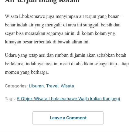
Wisata Lhoksemawe juga menyimpan air terjun yang benar –
benar indah air yang mengalir di area ini sungguh bersih dan
segar bisa merasakan segarnya air ini di kolam kolam yng
lumayan besar terbentuk di bawah aliran ini.
Udara yang tetap asri dan rimbun di jamin akan sebabkan betah
berlalama, indahnya area ini mesti di abadikan sebagai tiap – tiap
momen yang berharga.
Categories:
Liburan
,
Travel
,
Wisata
Tags:
5 Objek Wisata Lhokseumawe Wajib kalian Kunjungi
Leave a Comment